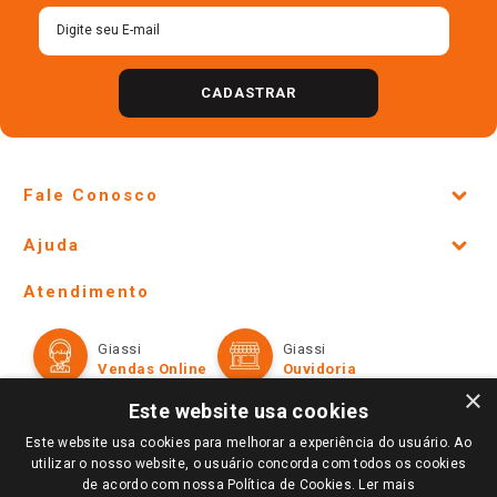
CADASTRAR
Fale Conosco
Site Institucional
Ajuda
Lojas Físicas e Horários
Telefones e horários das lojas físicas
Ofertas
Atendimento
Política de Privacidade e Termos de Uso
Cartão Giassi
Formas de Pagamento
Giassi
Giassi
Televendas
Políticas de entrega
Vendas Online
Ouvidoria
Amigo Giassi
×
Trocas e Devoluções
Este website usa cookies
Notícias
Perguntas frequentes
Este website usa cookies para melhorar a experiência do usuário. Ao
Redes Sociais
utilizar o nosso website, o usuário concorda com todos os cookies
Trabalhe Conosco
de acordo com nossa Política de Cookies.
Ler mais