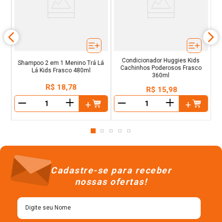
Ki
co
Condicionador Huggies Kids
Shampoo 2 em 1 Menino Trá Lá
Cachinhos Poderosos Frasco
Lá Kids Frasco 480ml
360ml
R$
18
,
78
R$
15
,
98
＋
＋
－
－
Cadastre-se para receber
nossas ofertas!