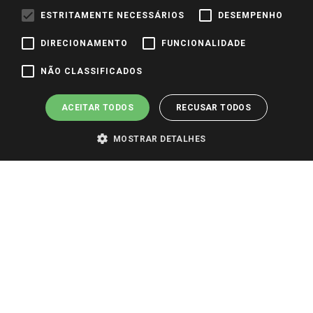
Identidade Visual
ESTRITAMENTE NECESSÁRIOS
DESEMPENHO
DIRECIONAMENTO
FUNCIONALIDADE
Pagamento e Segurança
NÃO CLASSIFICADOS
ACEITAR TODOS
RECUSAR TODOS
MOSTRAR DETALHES
PARA VER OS PREÇOS DA SUA REGIÃO, FAÇA LOGIN E SELECIONE A LOJA DE
SUA PREFERÊNCIA. SOMENTE APÓS O LOGIN, OS PREÇOS DA SUA REGIÃO OU
LOJA SERÃO CARREGADOS.
TODOS OS PREÇOS E CONDIÇÕES COMERCIAIS DESTE SITE SÃO VÁLIDOS APENAS
PARA COMPRAS REALIZADAS NO GIASSI.COM.BR E NA LOJA SELECIONADA
APÓS O LOGIN, E NÃO NECESSARIAMENTE SE APLICAM ÀS LOJAS FÍSICAS. OS