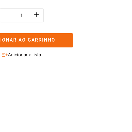
＋
－
CIONAR AO CARRINHO