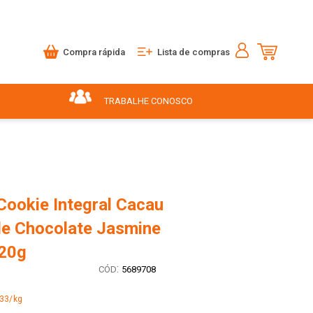
Compra rápida
Lista de compras
TRABALHE CONOSCO
Cookie Integral Cacau
de Chocolate Jasmine
20g
:
5689708
,33/kg