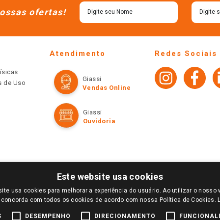
ossas ofertas!
Atendimento
Redes Sociais
ísicas
Giassi
os de Uso
Vendas Online
Giassi
Ouvidoria
Este website usa cookies
ite usa cookies para melhorar a experiência do usuário. Ao utilizar o nosso 
LOGIN E SELECIONE A LOJA DE SUA PREFERÊNCIA. SOMENTE APÓS O LOGIN, OS PREÇOS
 concorda com todos os cookies de acordo com nossa Política de Cookies.
TE SÃO VÁLIDOS APENAS PARA COMPRAS REALIZADAS NO GIASSI.COM.BR E NA LOJA SE
NDAS ONLINE DIVULGADOS NO SITE PREVALECEM ANTE OS DEMAIS EVENTUALMENTE AN
S
DESEMPENHO
DIRECIONAMENTO
FUNCIONAL
DE BUSCAS.