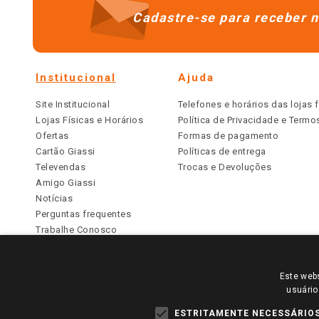
Cadastre-se para receber n
Institucional
Ajuda
Site Institucional
Telefones e horários das lojas f
Lojas Físicas e Horários
Política de Privacidade e Term
Ofertas
Formas de pagamento
Cartão Giassi
Políticas de entrega
Televendas
Trocas e Devoluções
Amigo Giassi
Notícias
Perguntas frequentes
Trabalhe Conosco
Identidade Visual
Este webs
PARA VER OS PREÇOS DA SUA REGIÃO, FAÇA 
usuário
TODOS OS PREÇOS E CONDIÇÕES COMERCIAIS DESTE SI
APLICAM ÀS LOJAS FÍSICAS. OS PREÇOS PARA AS VE
ESTRITAMENTE NECESSÁRIO