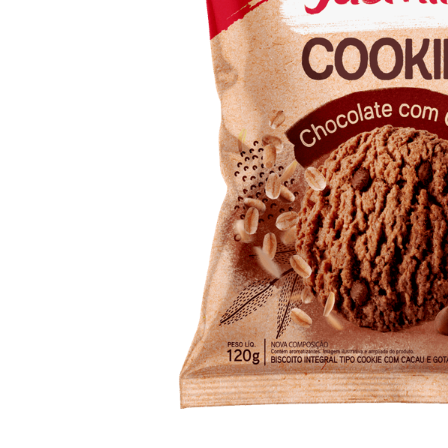
10
º
arroz