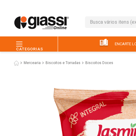
Busca vários itens (ex.: 
TERMOS MAIS BUSC
1
º
leite
ENCARTE LO
CATEGORIAS
2
º
café
Mercearia
Biscoitos e Torradas
Biscoitos Doces
3
º
queijo
4
º
papel higiênico
5
º
pão
6
º
chocolate
7
º
ovo
8
º
iogurte
9
º
macarrão