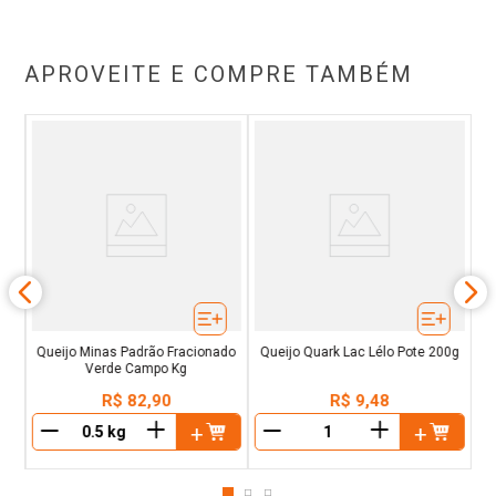
APROVEITE E COMPRE TAMBÉM
Q
Queijo Minas Padrão Fracionado
Queijo Quark Lac Lélo Pote 200g
Verde Campo Kg
R$
82
,
90
R$
9
,
48
＋
＋
－
－