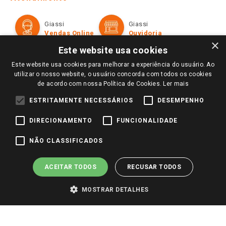
Política de Privacidade e Termos de Uso
Cartão Giassi
Formas de Pagamento
Giassi
Giassi
Televendas
Políticas de entrega
Vendas Online
Ouvidoria
Amigo Giassi
×
Trocas e Devoluções
Este website usa cookies
Notícias
Este website usa cookies para melhorar a experiência do usuário. Ao
Perguntas frequentes
Redes Sociais
utilizar o nosso website, o usuário concorda com todos os cookies
Trabalhe Conosco
de acordo com nossa Política de Cookies.
Ler mais
Identidade Visual
ESTRITAMENTE NECESSÁRIOS
DESEMPENHO
DIRECIONAMENTO
FUNCIONALIDADE
Pagamento e Segurança
NÃO CLASSIFICADOS
ACEITAR TODOS
RECUSAR TODOS
MOSTRAR DETALHES