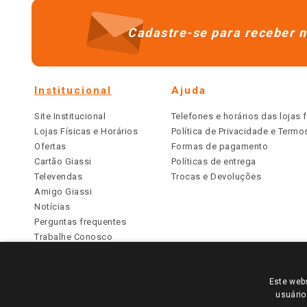
Cadastre-se para receber n
Institucional
Ajuda
Site Institucional
Telefones e horários das lojas f
Lojas Físicas e Horários
Política de Privacidade e Term
Ofertas
Formas de pagamento
Cartão Giassi
Políticas de entrega
Televendas
Trocas e Devoluções
Amigo Giassi
Notícias
Perguntas frequentes
Trabalhe Conosco
Identidade Visual
Este webs
PARA VER OS PREÇOS DA SUA REGIÃO, FAÇA 
usuário
TODOS OS PREÇOS E CONDIÇÕES COMERCIAIS DESTE SI