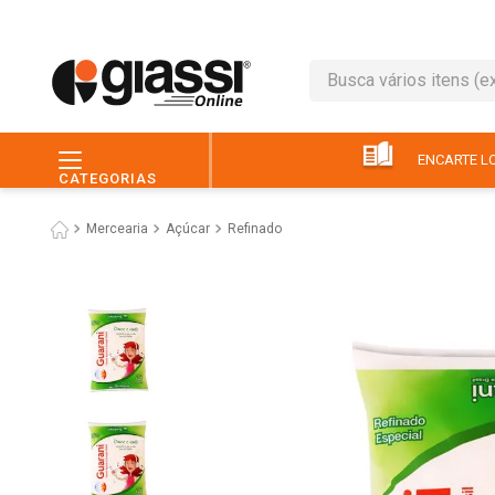
Busca vários itens (ex.: 
TERMOS MAIS BUSC
1
º
leite
ENCARTE LO
CATEGORIAS
2
º
café
Mercearia
Açúcar
Refinado
3
º
queijo
4
º
papel higiênico
5
º
chocolate
6
º
pão
7
º
macarrão
8
º
iogurte
9
º
ovo