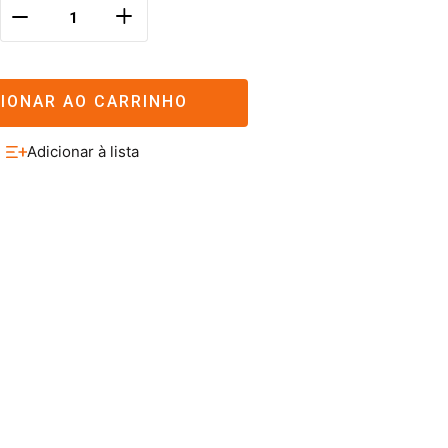
＋
－
CIONAR AO CARRINHO