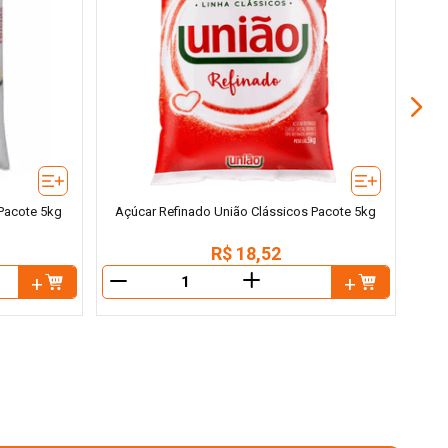
Açú
 Pacote 5kg
Açúcar Refinado União Clássicos Pacote 5kg
R$
18
,
52
＋
－
－