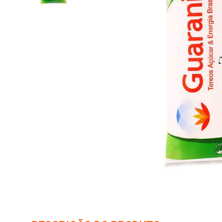
10
º
arroz