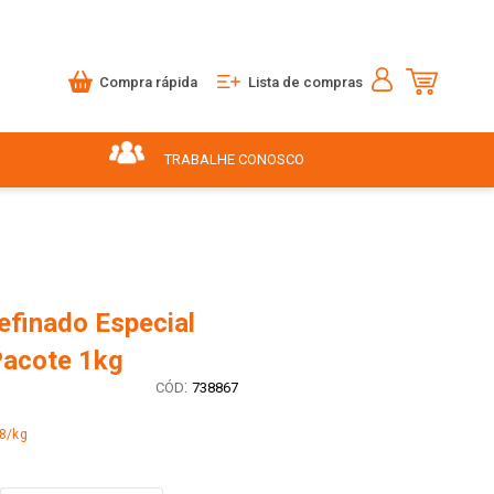
Compra rápida
Lista de compras
TRABALHE CONOSCO
efinado Especial
Pacote 1kg
:
738867
8/kg