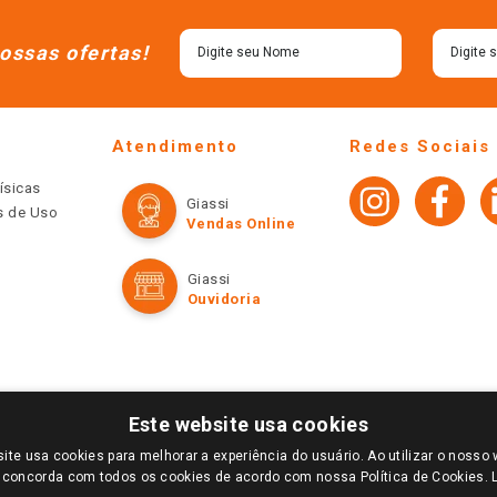
ossas ofertas!
Atendimento
Redes Sociais
ísicas
Giassi
os de Uso
Vendas Online
Giassi
Ouvidoria
Este website usa cookies
ite usa cookies para melhorar a experiência do usuário. Ao utilizar o nosso 
LOGIN E SELECIONE A LOJA DE SUA PREFERÊNCIA. SOMENTE APÓS O LOGIN, OS PREÇOS
 concorda com todos os cookies de acordo com nossa Política de Cookies.
TE SÃO VÁLIDOS APENAS PARA COMPRAS REALIZADAS NO GIASSI.COM.BR E NA LOJA SE