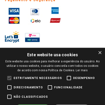
Pagamento e Segurança
×
Este website usa cookies
Este website usa cookies para melhorar a experiência do usuário. Ao
PARA VER OS PREÇOS DA SUA REGIÃO, FAÇA LOGIN E SELECIONE A LOJA DE
utilizar o nosso website, o usuário concorda com todos os cookies
SUA PREFERÊNCIA. SOMENTE APÓS O LOGIN, OS PREÇOS DA SUA REGIÃO OU
de acordo com nossa Política de Cookies.
Ler mais
LOJA SERÃO CARREGADOS.
TODOS OS PREÇOS E CONDIÇÕES COMERCIAIS DESTE SITE SÃO VÁLIDOS APENAS
ESTRITAMENTE NECESSÁRIOS
DESEMPENHO
PARA COMPRAS REALIZADAS NO GIASSI.COM.BR E NA LOJA SELECIONADA
APÓS O LOGIN, E NÃO NECESSARIAMENTE SE APLICAM ÀS LOJAS FÍSICAS. OS
DIRECIONAMENTO
FUNCIONALIDADE
PREÇOS PARA AS VENDAS ONLINE DIVULGADOS NO SITE PREVALECEM ANTE
OS DEMAIS EVENTUALMENTE ANUNCIADOS EM OUTROS MEIOS DE
COMUNICAÇÃO E SITES DE BUSCAS.
NÃO CLASSIFICADOS
2022 COPYRIGHT - GIASSI SUPERMERCADOS. TODOS OS DIREITOS RESERVADOS.