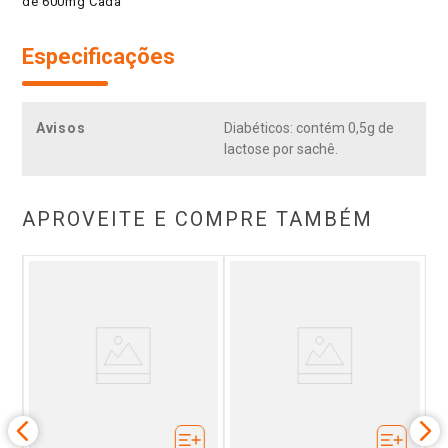
de 600mg Cada
Especificações
Avisos
Diabéticos: contém 0,5g de
lactose por sachê.
APROVEITE E COMPRE TAMBÉM
e
Ad