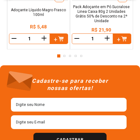
Pack Adoçante em Pó Sucralose
Adoçante Líquido Magro Frasco
Linea Caixa 80g 2 Unidades
100ml
Grátis 50% de Desconto na 2ª
Unidade
R$
5
,
48
R$
21
,
90
＋
＋
－
－
Cadastre-se para receber
nossas ofertas!
CADASTRAR