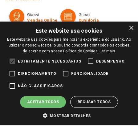
Política de Privacidade e Termos de Uso
Cartão Giassi
Formas de Pagamento
Giassi
Giassi
Televendas
Políticas de entrega
Vendas Online
Ouvidoria
Amigo Giassi
×
Trocas e Devoluções
Este website usa cookies
Notícias
Este website usa cookies para melhorar a experiência do usuário. Ao
Perguntas frequentes
Redes Sociais
utilizar o nosso website, o usuário concorda com todos os cookies
Trabalhe Conosco
de acordo com nossa Política de Cookies.
Ler mais
Identidade Visual
ESTRITAMENTE NECESSÁRIOS
DESEMPENHO
DIRECIONAMENTO
FUNCIONALIDADE
Pagamento e Segurança
NÃO CLASSIFICADOS
ACEITAR TODOS
RECUSAR TODOS
MOSTRAR DETALHES