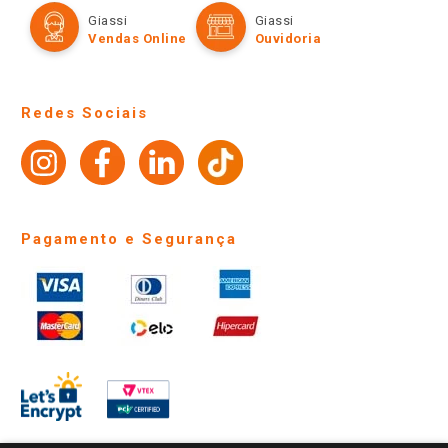
Formas de Pagamento
Giassi
Giassi
Televendas
Políticas de entrega
Vendas Online
Ouvidoria
Amigo Giassi
Trocas e Devoluções
Notícias
Perguntas frequentes
Redes Sociais
Trabalhe Conosco
Identidade Visual
Pagamento e Segurança