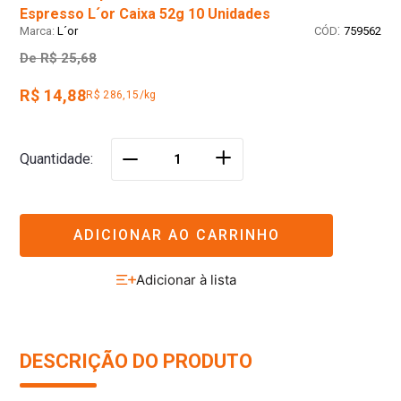
Espresso L´or Caixa 52g 10 Unidades
:
L´or
759562
De
R$ 25,68
R$ 14,88
R$ 286,15/kg
＋
Quantidade
－
ADICIONAR AO CARRINHO
DESCRIÇÃO DO PRODUTO