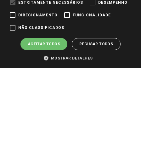
ESTRITAMENTE NECESSÁRIOS
DESEMPENHO
Identidade Visual
DIRECIONAMENTO
FUNCIONALIDADE
Pagamento e Segurança
NÃO CLASSIFICADOS
ACEITAR TODOS
RECUSAR TODOS
MOSTRAR DETALHES
PARA VER OS PREÇOS DA SUA REGIÃO, FAÇA LOGIN E SELECIONE A LOJA DE
SUA PREFERÊNCIA. SOMENTE APÓS O LOGIN, OS PREÇOS DA SUA REGIÃO OU
LOJA SERÃO CARREGADOS.
TODOS OS PREÇOS E CONDIÇÕES COMERCIAIS DESTE SITE SÃO VÁLIDOS APENAS
PARA COMPRAS REALIZADAS NO GIASSI.COM.BR E NA LOJA SELECIONADA
APÓS O LOGIN, E NÃO NECESSARIAMENTE SE APLICAM ÀS LOJAS FÍSICAS. OS