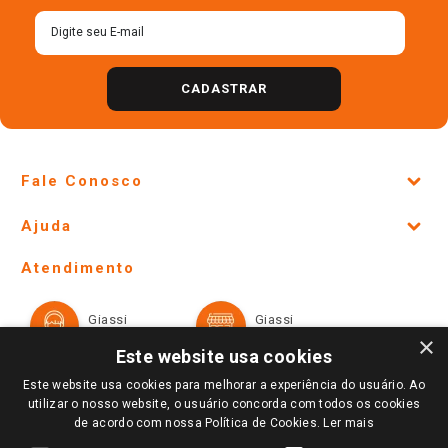
CADASTRAR
Fale Conosco
Site Institucional
Ajuda
Lojas Físicas e Horários
Telefones e horários das lojas físicas
Ofertas
Atendimento
Política de Privacidade e Termos de Uso
Cartão Giassi
Formas de Pagamento
Giassi
Giassi
Televendas
Políticas de entrega
Vendas Online
Ouvidoria
×
Amigo Giassi
Este website usa cookies
Trocas e Devoluções
Notícias
Este website usa cookies para melhorar a experiência do usuário. Ao
Perguntas frequentes
utilizar o nosso website, o usuário concorda com todos os cookies
Redes Sociais
de acordo com nossa Política de Cookies.
Ler mais
Trabalhe Conosco