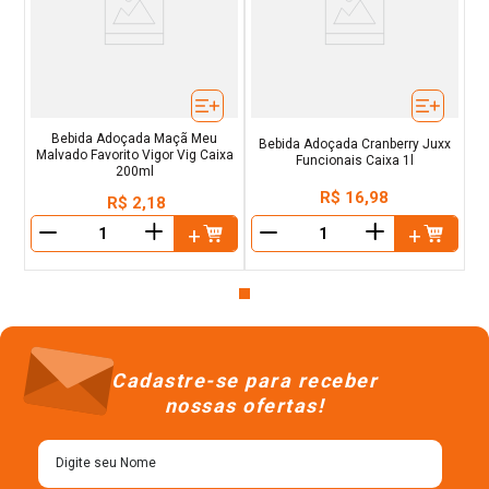
Bebida Adoçada Maçã Meu
Bebida Adoçada Cranberry Juxx
Malvado Favorito Vigor Vig Caixa
Funcionais Caixa 1l
200ml
R$
16
,
98
R$
2
,
18
＋
＋
－
－
Cadastre-se para receber
nossas ofertas!