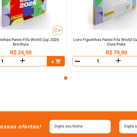
urinhas Panini Fifa World Cup 2026
Livro Figurinhas Panini Fifa World 
Brochura
Dura Prata
R$
24
,
90
R$
79
,
90
＋
＋
－
ossas ofertas!