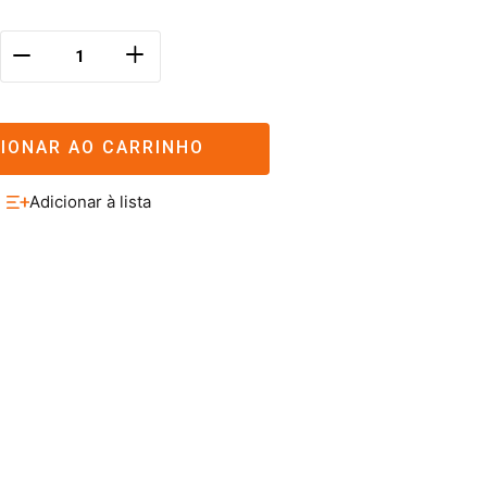
＋
－
CIONAR AO CARRINHO