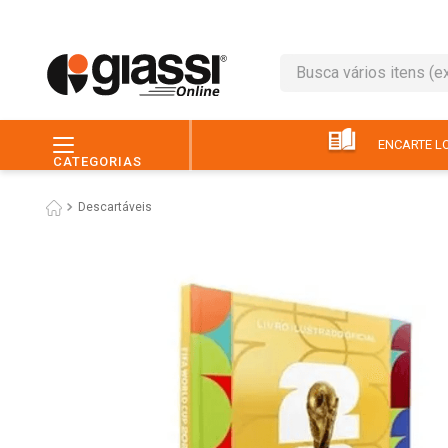
Busca vários itens (ex.: 
TERMOS MAIS BUSC
1
º
café
ENCARTE LO
CATEGORIAS
2
º
leite
Descartáveis
3
º
queijo
4
º
chocolate
5
º
papel higiênico
6
º
macarrão
7
º
arroz
8
º
pão
9
º
ovo