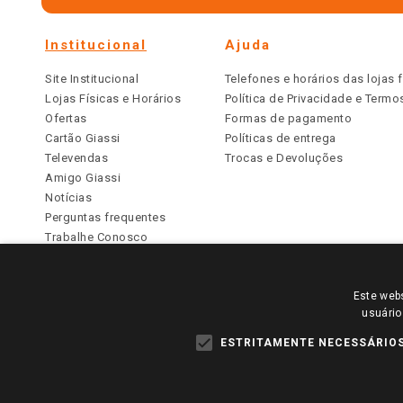
Institucional
Ajuda
Site Institucional
Telefones e horários das lojas f
Lojas Físicas e Horários
Política de Privacidade e Term
Ofertas
Formas de pagamento
Cartão Giassi
Políticas de entrega
Televendas
Trocas e Devoluções
Amigo Giassi
Notícias
Perguntas frequentes
Trabalhe Conosco
Identidade Visual
Este webs
PARA VER OS PREÇOS DA SUA REGIÃO, FAÇA 
usuário
TODOS OS PREÇOS E CONDIÇÕES COMERCIAIS DESTE SI
APLICAM ÀS LOJAS FÍSICAS. OS PREÇOS PARA AS VE
ESTRITAMENTE NECESSÁRIO