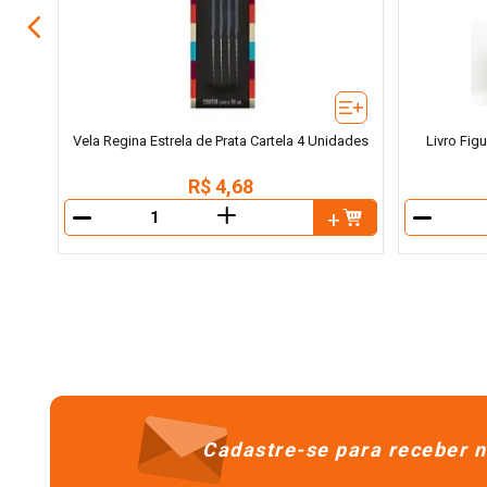
Vela Regina Estrela de Prata Cartela 4 Unidades
Livro Fig
R$
4
,
68
＋
－
－
Cadastre-se para receber n