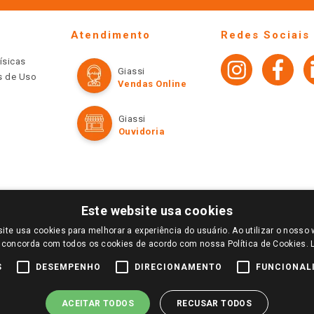
Atendimento
Redes Sociais
ísicas
Giassi
os de Uso
Vendas Online
Giassi
Ouvidoria
Este website usa cookies
ite usa cookies para melhorar a experiência do usuário. Ao utilizar o nosso 
LOGIN E SELECIONE A LOJA DE SUA PREFERÊNCIA. SOMENTE APÓS O LOGIN, OS PREÇOS
 concorda com todos os cookies de acordo com nossa Política de Cookies.
TE SÃO VÁLIDOS APENAS PARA COMPRAS REALIZADAS NO GIASSI.COM.BR E NA LOJA SE
NDAS ONLINE DIVULGADOS NO SITE PREVALECEM ANTE OS DEMAIS EVENTUALMENTE AN
S
DESEMPENHO
DIRECIONAMENTO
FUNCIONAL
DE BUSCAS.
2022 COPYRIGHT - GIASSI SUPERMERCADOS. TODOS OS DIREITOS RESERVADOS.
ACEITAR TODOS
RECUSAR TODOS