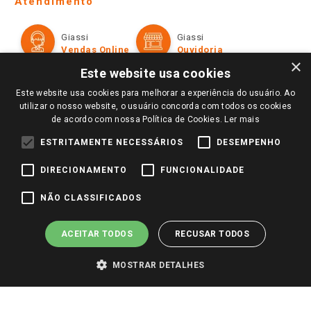
Atendimento
Política de Privacidade e Termos de Uso
Cartão Giassi
Formas de Pagamento
Giassi
Giassi
Televendas
Políticas de entrega
Vendas Online
Ouvidoria
Amigo Giassi
×
Trocas e Devoluções
Este website usa cookies
Notícias
Este website usa cookies para melhorar a experiência do usuário. Ao
Perguntas frequentes
Redes Sociais
utilizar o nosso website, o usuário concorda com todos os cookies
Trabalhe Conosco
de acordo com nossa Política de Cookies.
Ler mais
Identidade Visual
ESTRITAMENTE NECESSÁRIOS
DESEMPENHO
DIRECIONAMENTO
FUNCIONALIDADE
Pagamento e Segurança
NÃO CLASSIFICADOS
ACEITAR TODOS
RECUSAR TODOS
MOSTRAR DETALHES