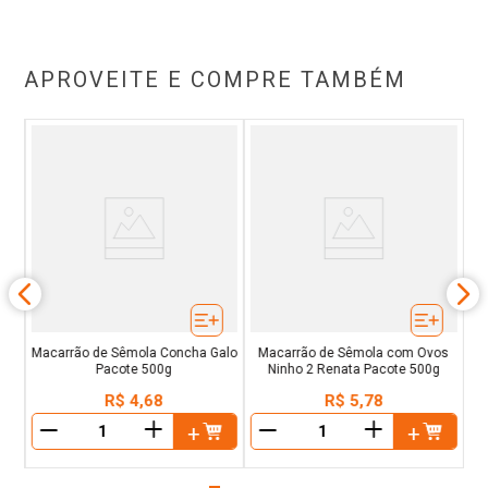
APROVEITE E COMPRE TAMBÉM
Du
g
Macarrão de Sêmola Concha Galo
Macarrão de Sêmola com Ovos
Pacote 500g
Ninho 2 Renata Pacote 500g
R$
4
,
68
R$
5
,
78
＋
＋
－
－