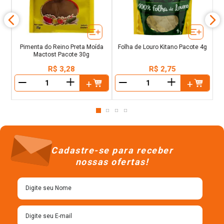
Pimenta do Reino Preta Moída
Folha de Louro Kitano Pacote 4g
Mactost Pacote 30g
R$
3
,
28
R$
2
,
75
＋
＋
－
－
Cadastre-se para receber
nossas ofertas!