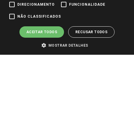
DIRECIONAMENTO
FUNCIONALIDADE
Pagamento e Segurança
NÃO CLASSIFICADOS
ACEITAR TODOS
RECUSAR TODOS
MOSTRAR DETALHES
PARA VER OS PREÇOS DA SUA REGIÃO, FAÇA LOGIN E SELECIONE A LOJA DE
SUA PREFERÊNCIA. SOMENTE APÓS O LOGIN, OS PREÇOS DA SUA REGIÃO OU
LOJA SERÃO CARREGADOS.
TODOS OS PREÇOS E CONDIÇÕES COMERCIAIS DESTE SITE SÃO VÁLIDOS APENAS
PARA COMPRAS REALIZADAS NO GIASSI.COM.BR E NA LOJA SELECIONADA
APÓS O LOGIN, E NÃO NECESSARIAMENTE SE APLICAM ÀS LOJAS FÍSICAS. OS
PREÇOS PARA AS VENDAS ONLINE DIVULGADOS NO SITE PREVALECEM ANTE
OS DEMAIS EVENTUALMENTE ANUNCIADOS EM OUTROS MEIOS DE