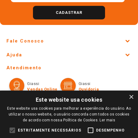
CADASTRAR
Fale Conosco
Site Institucional
Ajuda
Lojas Físicas e Horários
Telefones e horários das lojas físicas
Ofertas
Atendimento
Política de Privacidade e Termos de Uso
Cartão Giassi
Formas de Pagamento
Giassi
Giassi
Televendas
Políticas de entrega
Vendas Online
Ouvidoria
Amigo Giassi
×
Trocas e Devoluções
Este website usa cookies
Notícias
Este website usa cookies para melhorar a experiência do usuário. Ao
Perguntas frequentes
Redes Sociais
utilizar o nosso website, o usuário concorda com todos os cookies
Trabalhe Conosco
de acordo com nossa Política de Cookies.
Ler mais
Identidade Visual
ESTRITAMENTE NECESSÁRIOS
DESEMPENHO