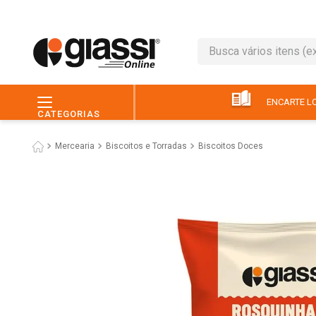
Busca vários itens (ex.: 
TERMOS MAIS BUSC
1
º
leite
ENCARTE LO
CATEGORIAS
2
º
café
Mercearia
Biscoitos e Torradas
Biscoitos Doces
3
º
queijo
4
º
papel higiênico
5
º
chocolate
6
º
arroz
7
º
macarrão
8
º
ovo
9
º
pão