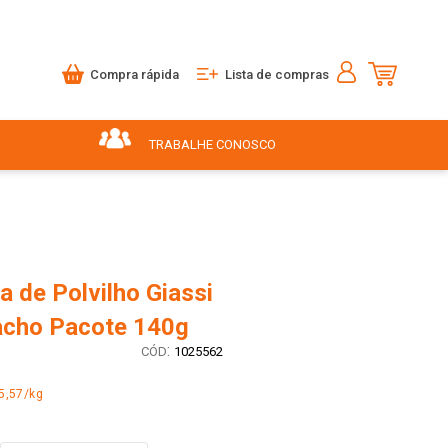
Compra rápida
Lista de compras
TRABALHE CONOSCO
 de Polvilho Giassi
acho Pacote 140g
:
1025562
5,57/kg