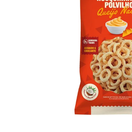
10
º
iogurte