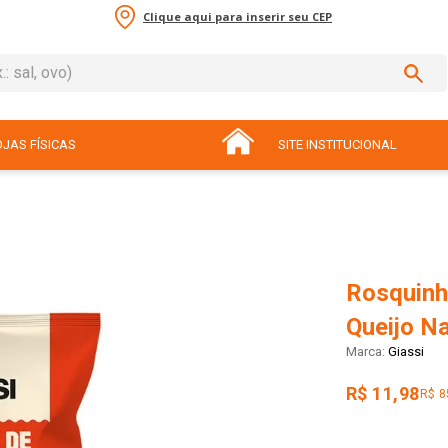
Clique aqui para inserir seu CEP
sal, ovo)
ADOS
JAS FÍSICAS
SITE INSTITUCIONAL
Rosquinha
Queijo N
Giassi
R$ 11,98
R$ 8