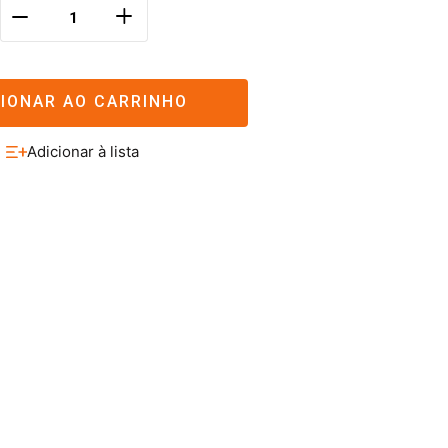
＋
－
CIONAR AO CARRINHO