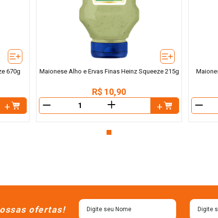
ze 670g
Maionese Alho e Ervas Finas Heinz Squeeze 215g
Maione
R$
10
,
90
＋
－
－
ossas ofertas!