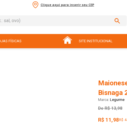
Clique aqui para inserir seu CEP
sal, ovo)
ADOS
JAS FÍSICAS
SITE INSTITUCIONAL
Maionese
Bisnaga 
Legurme
De
R$ 13,98
R$ 11,98
R$ 4