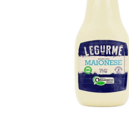
10
º
iogurte