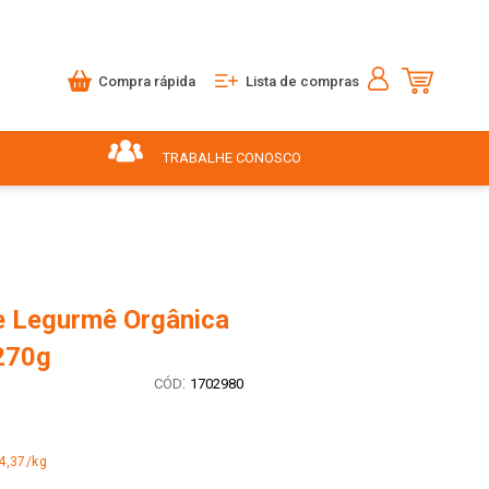
Compra rápida
Lista de compras
TRABALHE CONOSCO
 Legurmê Orgânica
270g
:
1702980
4,37/kg