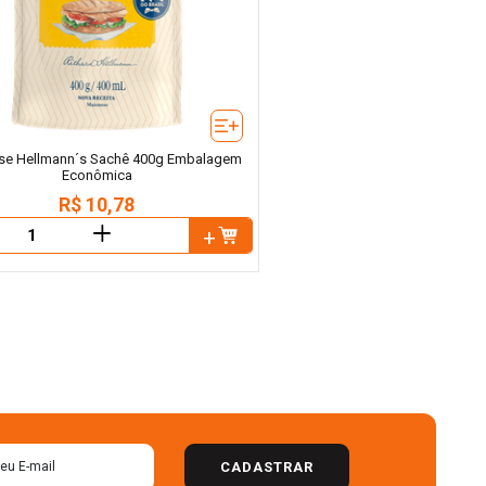
se Hellmann´s Sachê 400g Embalagem
Econômica
R$
10
,
78
＋
CADASTRAR