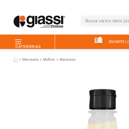
Busca vários itens (ex.: 
TERMOS MAIS BUSC
1
º
leite
ENCARTE LO
CATEGORIAS
2
º
café
Mercearia
Molhos
Maionese
3
º
queijo
4
º
papel higiênico
5
º
chocolate
6
º
arroz
7
º
macarrão
8
º
ovo
9
º
pão