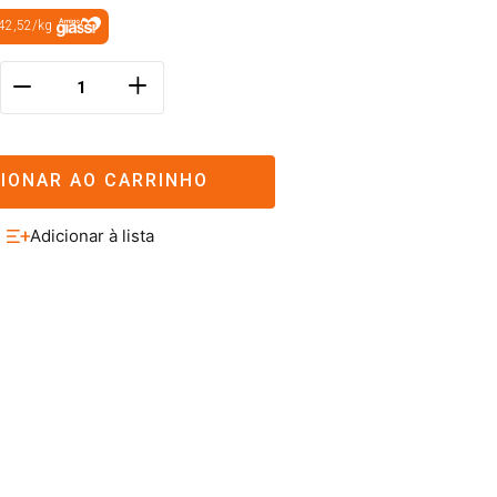
42,52
/
kg
＋
－
CIONAR AO CARRINHO