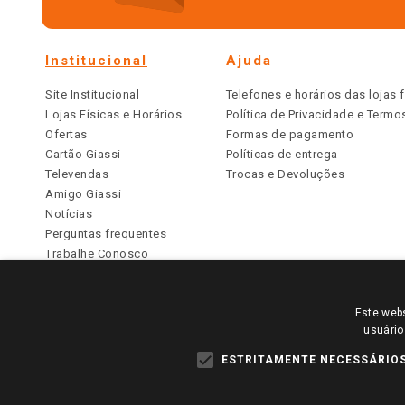
Institucional
Ajuda
Site Institucional
Telefones e horários das lojas f
Lojas Físicas e Horários
Política de Privacidade e Term
Ofertas
Formas de pagamento
Cartão Giassi
Políticas de entrega
Televendas
Trocas e Devoluções
Amigo Giassi
Notícias
Perguntas frequentes
Trabalhe Conosco
Identidade Visual
Este webs
PARA VER OS PREÇOS DA SUA REGIÃO, FAÇA 
usuário
TODOS OS PREÇOS E CONDIÇÕES COMERCIAIS DESTE SI
APLICAM ÀS LOJAS FÍSICAS. OS PREÇOS PARA AS VE
ESTRITAMENTE NECESSÁRIO