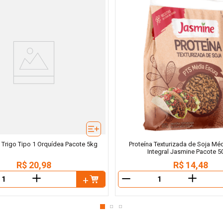
 Trigo Tipo 1 Orquídea Pacote 5kg
Proteína Texturizada de Soja Mé
Integral Jasmine Pacote 5
R$
20
,
98
R$
14
,
48
＋
＋
－