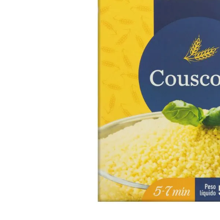
10
º
arroz