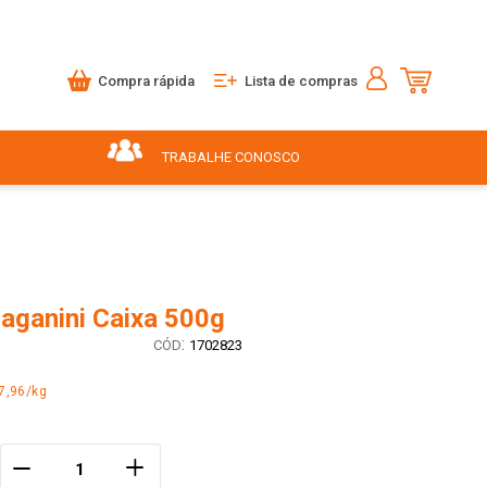
Compra rápida
Lista de compras
TRABALHE CONOSCO
aganini Caixa 500g
:
1702823
7,96/kg
＋
－