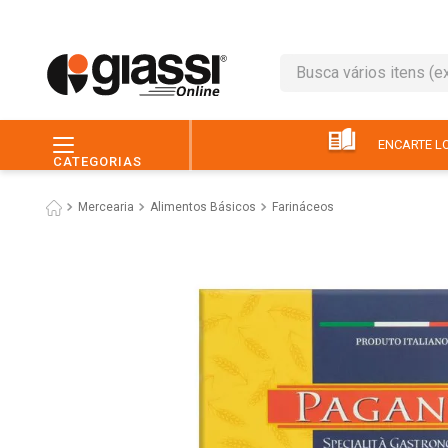
Busca vários itens (ex.: 
TERMOS MAIS BUSC
1
º
leite
ENCARTE LO
CATEGORIAS
2
º
café
Mercearia
Alimentos Básicos
Farináceos
3
º
queijo
4
º
papel higiênico
5
º
chocolate
6
º
pão
7
º
macarrão
8
º
iogurte
9
º
ovo