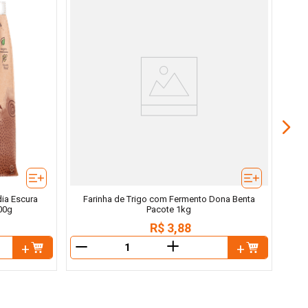
dia Escura
Farinha de Trigo com Fermento Dona Benta
00g
Pacote 1kg
R$
3
,
88
＋
－
－