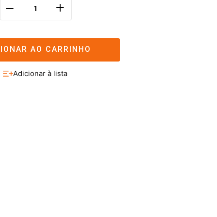
＋
－
CIONAR AO CARRINHO