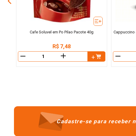
Cafe Soluvel em Po Pilao Pacote 40g
Cappuccino S
R$
7
,
48
＋
－
－
Cadastre-se para receber n