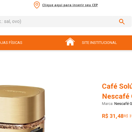
Clique aqui para inserir seu CEP
sal, ovo)
ADOS
JAS FÍSICAS
SITE INSTITUCIONAL
Café Solú
Nescafé 
Nescafé G
R$ 31,48
R$ 3