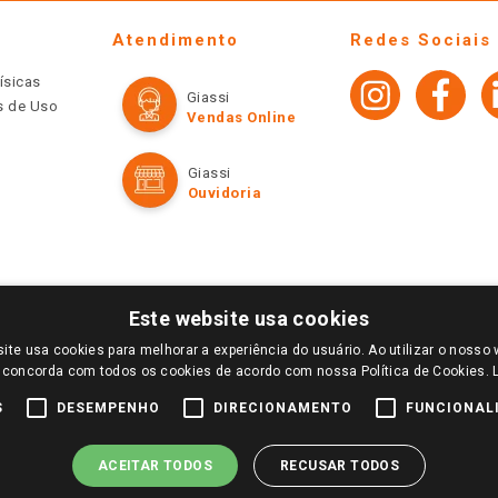
Atendimento
Redes Sociais
ísicas
Giassi
os de Uso
Vendas Online
Giassi
Ouvidoria
Este website usa cookies
ite usa cookies para melhorar a experiência do usuário. Ao utilizar o nosso 
LOGIN E SELECIONE A LOJA DE SUA PREFERÊNCIA. SOMENTE APÓS O LOGIN, OS PREÇOS
 concorda com todos os cookies de acordo com nossa Política de Cookies.
TE SÃO VÁLIDOS APENAS PARA COMPRAS REALIZADAS NO GIASSI.COM.BR E NA LOJA SE
NDAS ONLINE DIVULGADOS NO SITE PREVALECEM ANTE OS DEMAIS EVENTUALMENTE AN
S
DESEMPENHO
DIRECIONAMENTO
FUNCIONAL
DE BUSCAS.
2022 COPYRIGHT - GIASSI SUPERMERCADOS. TODOS OS DIREITOS RESERVADOS.
ACEITAR TODOS
RECUSAR TODOS