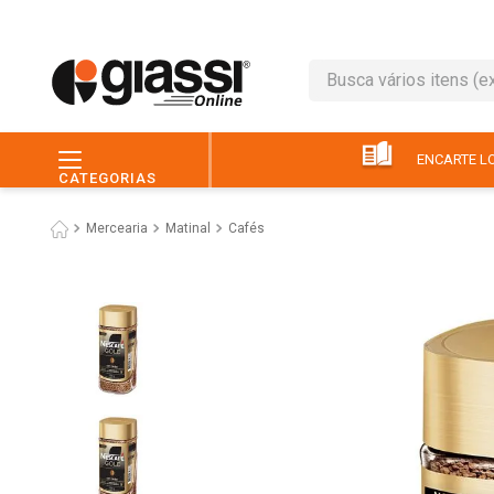
Busca vários itens (ex.: 
TERMOS MAIS BUSC
1
º
café
ENCARTE LO
CATEGORIAS
2
º
leite
Mercearia
Matinal
Cafés
3
º
queijo
4
º
chocolate
5
º
papel higiênico
6
º
macarrão
7
º
arroz
8
º
pão
9
º
ovo