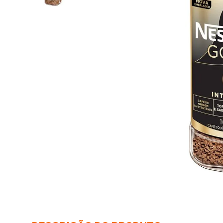
10
º
iogurte