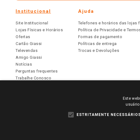
Institucional
Ajuda
Site Institucional
Telefones e horários das lojas f
Lojas Físicas e Horários
Política de Privacidade e Term
Ofertas
Formas de pagamento
Cartão Giassi
Políticas de entrega
Televendas
Trocas e Devoluções
Amigo Giassi
Notícias
Perguntas frequentes
Trabalhe Conosco
Identidade Visual
Este webs
PARA VER OS PREÇOS DA SUA REGIÃO, FAÇA 
usuário
TODOS OS PREÇOS E CONDIÇÕES COMERCIAIS DESTE SI
APLICAM ÀS LOJAS FÍSICAS. OS PREÇOS PARA AS VE
ESTRITAMENTE NECESSÁRIO