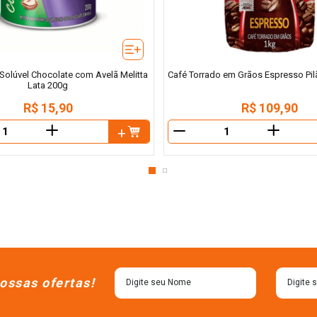
olúvel Chocolate com Avelã Melitta
Café Torrado em Grãos Espresso Pi
Lata 200g
R$
15
,
90
R$
109
,
90
＋
＋
－
ossas ofertas!