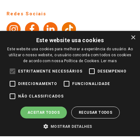
Lojas Físicas e Horários
Telefones e horários das lojas físicas
Ofertas
Atendimento
Política de Privacidade e Termos de Uso
Cartão Giassi
Formas de Pagamento
Giassi
Giassi
Televendas
Políticas de entrega
Vendas Online
Ouvidoria
×
Amigo Giassi
Este website usa cookies
Trocas e Devoluções
Notícias
Este website usa cookies para melhorar a experiência do usuário. Ao
Perguntas frequentes
utilizar o nosso website, o usuário concorda com todos os cookies
Redes Sociais
de acordo com nossa Política de Cookies.
Ler mais
Trabalhe Conosco
ESTRITAMENTE NECESSÁRIOS
DESEMPENHO
Identidade Visual
DIRECIONAMENTO
FUNCIONALIDADE
Pagamento e Segurança
NÃO CLASSIFICADOS
ACEITAR TODOS
RECUSAR TODOS
MOSTRAR DETALHES