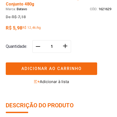
Conjunto 480g
:
Batavo
1621629
De
R$ 7,18
R$ 5,98
R$ 12,46/kg
＋
Quantidade
－
ADICIONAR AO CARRINHO
DESCRIÇÃO DO PRODUTO