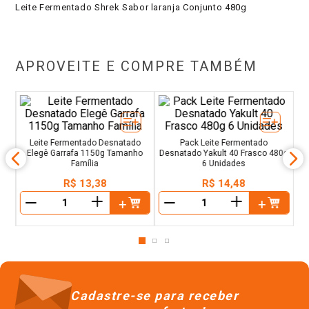
Leite Fermentado Shrek Sabor laranja Conjunto 480g
APROVEITE E COMPRE TAMBÉM
Le
l
 6
Leite Fermentado Desnatado
Pack Leite Fermentado
Elegê Garrafa 1150g Tamanho
Desnatado Yakult 40 Frasco 480g
Família
6 Unidades
R$
13
,
38
R$
14
,
48
＋
＋
－
－