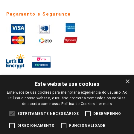
Pagamento e Segurança
×
Este website usa cookies
Este website usa cookies para melhorar a experiência do usuário. Ao
PARA VER OS PREÇOS DA SUA REGIÃO, FAÇA LOGIN E SELECIONE A LOJA DE
utilizar o nosso website, o usuário concorda com todos os cookies
SUA PREFERÊNCIA. SOMENTE APÓS O LOGIN, OS PREÇOS DA SUA REGIÃO OU
de acordo com nossa Política de Cookies.
Ler mais
LOJA SERÃO CARREGADOS.
TODOS OS PREÇOS E CONDIÇÕES COMERCIAIS DESTE SITE SÃO VÁLIDOS APENAS
ESTRITAMENTE NECESSÁRIOS
DESEMPENHO
PARA COMPRAS REALIZADAS NO GIASSI.COM.BR E NA LOJA SELECIONADA
APÓS O LOGIN, E NÃO NECESSARIAMENTE SE APLICAM ÀS LOJAS FÍSICAS. OS
DIRECIONAMENTO
FUNCIONALIDADE
PREÇOS PARA AS VENDAS ONLINE DIVULGADOS NO SITE PREVALECEM ANTE
OS DEMAIS EVENTUALMENTE ANUNCIADOS EM OUTROS MEIOS DE