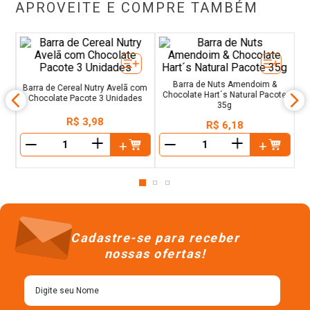
APROVEITE E COMPRE TAMBÉM
Pa
te
Barra de Nuts Amendoim &
Barra de Cereal Nutry Avelã com
Chocolate Hart´s Natural Pacote
Chocolate Pacote 3 Unidades
35g
R$
3
,
98
R$
6
,
18
＋
＋
－
－