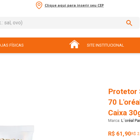
Clique aqui para inserir seu CEP
sal, ovo)
ADOS
JAS FÍSICAS
SITE INSTITUCIONAL
Protetor
70 L'oréa
Caixa 30
L´oréal Par
R$ 61,90
R$ 2