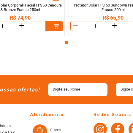
 Solar Corporal+Facial FPS50 Cenoura
Protetor Solar FPS 50 Sundown Prai
& Bronze Frasco 250ml
Frasco 200ml
R$
74
,
90
R$
65
,
90
＋
＋
－
ossas ofertas!
Atendimento
Redes Sociais
ísicas
Giassi
os de Uso