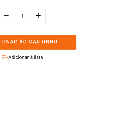
＋
－
CIONAR AO CARRINHO