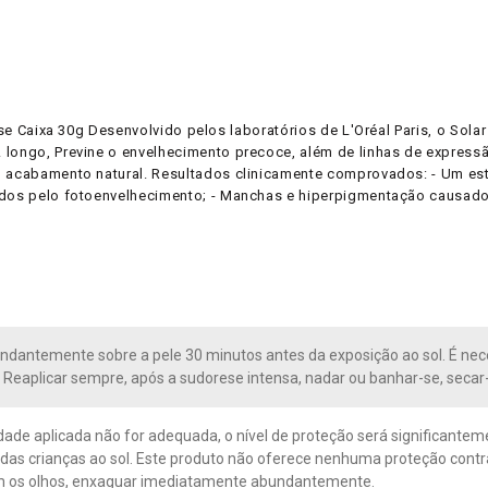
ise Caixa 30g Desenvolvido pelos laboratórios de L'Oréal Paris, o Sola
A longo, Previne o envelhecimento precoce, além de linhas de expres
, acabamento natural. Resultados clinicamente comprovados: - Um est
ados pelo fotoenvelhecimento; - Manchas e hiperpigmentação causados
ndantemente sobre a pele 30 minutos antes da exposição ao sol. É nec
. Reaplicar sempre, após a sudorese intensa, nadar ou banhar-se, secar-
dade aplicada não for adequada, o nível de proteção será significantem
das crianças ao sol. Este produto não oferece nenhuma proteção contra
m os olhos, enxaguar imediatamente abundantemente.