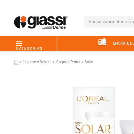
Busca vários itens (ex.: 
TERMOS MAIS BUSC
1
º
leite
ENCARTE LO
CATEGORIAS
2
º
café
Higiene e Beleza
Corpo
Protetor Solar
3
º
queijo
4
º
papel higiênico
5
º
pão
6
º
chocolate
7
º
ovo
8
º
iogurte
9
º
macarrão