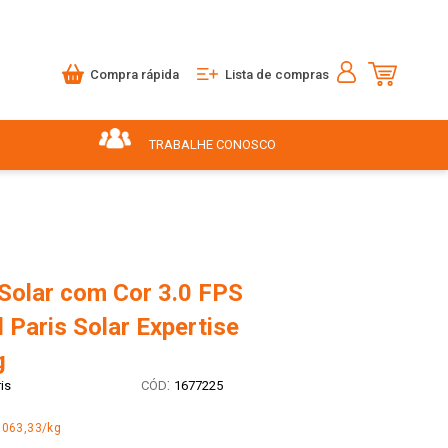
Compra rápida
Lista de compras
TRABALHE CONOSCO
 Solar com Cor 3.0 FPS
l Paris Solar Expertise
g
:
is
1677225
.063,33/kg