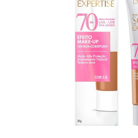
10
º
arroz