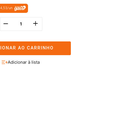
 4,53
/
un
＋
－
CIONAR AO CARRINHO