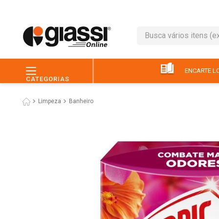
Busca vários itens (ex.: 
TERMOS MAIS BUSC
1
º
café
ENCARTE LO
CATEGORIAS
2
º
leite
Limpeza
Banheiro
3
º
queijo
4
º
papel higiênico
5
º
chocolate
6
º
macarrão
7
º
arroz
8
º
pão
9
º
ovo