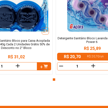
Detergente Sanitário Bloco Lavanda
Sanitário Bloco para Caixa Acoplada
Power 6
 40g Cada 2 Unidades Grátis 50% de
R$
25
,
89
Desconto no 2° Bloco
R$ 20,70
R$
31
,
02
R$ 20,70
/
un
＋
＋
－