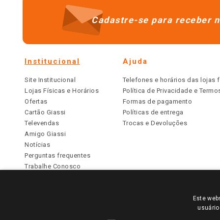
Cadastre-se para receber n
Institucional
Ajuda
Site Institucional
Telefones e horários das lojas f
Lojas Físicas e Horários
Política de Privacidade e Term
Ofertas
Formas de pagamento
Cartão Giassi
Políticas de entrega
Televendas
Trocas e Devoluções
Amigo Giassi
Notícias
Perguntas frequentes
Trabalhe Conosco
Identidade Visual
Este webs
PARA VER OS PREÇOS DA SUA REGIÃO, FAÇA 
usuário
TODOS OS PREÇOS E CONDIÇÕES COMERCIAIS DESTE SI
APLICAM ÀS LOJAS FÍSICAS. OS PREÇOS PARA AS VE