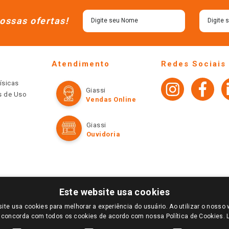
ossas ofertas!
Atendimento
Redes Sociais
ísicas
Giassi
os de Uso
Vendas Online
Giassi
Ouvidoria
Este website usa cookies
ite usa cookies para melhorar a experiência do usuário. Ao utilizar o nosso 
LOGIN E SELECIONE A LOJA DE SUA PREFERÊNCIA. SOMENTE APÓS O LOGIN, OS PREÇOS
 concorda com todos os cookies de acordo com nossa Política de Cookies.
TE SÃO VÁLIDOS APENAS PARA COMPRAS REALIZADAS NO GIASSI.COM.BR E NA LOJA SE
NDAS ONLINE DIVULGADOS NO SITE PREVALECEM ANTE OS DEMAIS EVENTUALMENTE AN