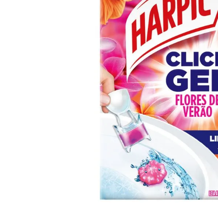
10
º
iogurte