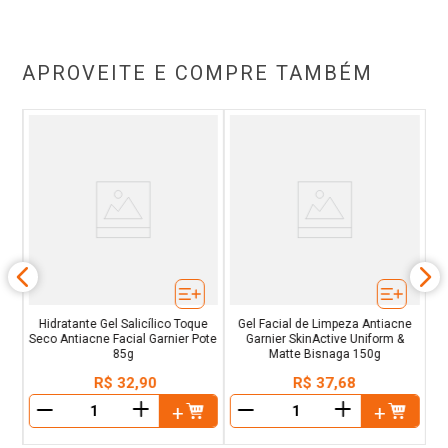
APROVEITE E COMPRE TAMBÉM
m 1
H
Hidratante Gel Salicílico Toque
Gel Facial de Limpeza Antiacne
Seco Antiacne Facial Garnier Pote
Garnier SkinActive Uniform &
85g
Matte Bisnaga 150g
R$
32
,
90
R$
37
,
68
＋
＋
－
－