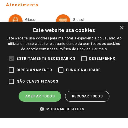
Telefones e horários das lojas físicas
Ofertas
Atendimento
Política de Privacidade e Termos de Uso
Cartão Giassi
Formas de Pagamento
Giassi
Giassi
Televendas
Políticas de entrega
Vendas Online
Ouvidoria
×
Amigo Giassi
Este website usa cookies
Trocas e Devoluções
Notícias
Este website usa cookies para melhorar a experiência do usuário. Ao
Perguntas frequentes
utilizar o nosso website, o usuário concorda com todos os cookies
Redes Sociais
de acordo com nossa Política de Cookies.
Ler mais
Trabalhe Conosco
ESTRITAMENTE NECESSÁRIOS
DESEMPENHO
Identidade Visual
DIRECIONAMENTO
FUNCIONALIDADE
Pagamento e Segurança
NÃO CLASSIFICADOS
ACEITAR TODOS
RECUSAR TODOS
MOSTRAR DETALHES