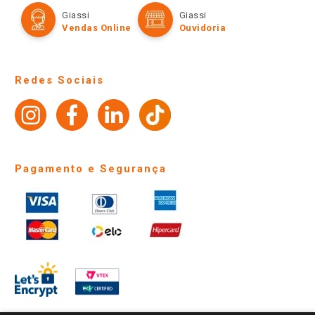
Formas de Pagamento
Giassi
Giassi
Televendas
Políticas de entrega
Vendas Online
Ouvidoria
Amigo Giassi
Trocas e Devoluções
Notícias
Perguntas frequentes
Redes Sociais
Trabalhe Conosco
Identidade Visual
Pagamento e Segurança