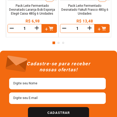
Pack Leite Fermentado
Pack Leite Fermentado
Desnatado Laranja Bob Esponja
Desnatado Yakult Frasco 480g 6
Elegê Caixa 480g 6 Unidades
Unidades
R$
6
,
98
R$
13
,
48
＋
＋
－
－
Cadastre-se para receber
nossas ofertas!
CADASTRAR