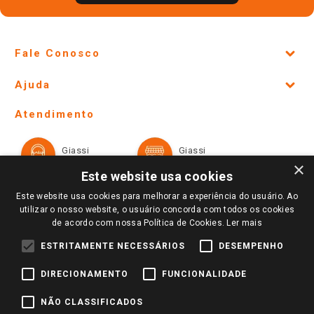
Fale Conosco
Site Institucional
Ajuda
Lojas Físicas e Horários
Telefones e horários das lojas físicas
Ofertas
Atendimento
Política de Privacidade e Termos de Uso
Cartão Giassi
Formas de Pagamento
Giassi
Giassi
Televendas
Políticas de entrega
Vendas Online
Ouvidoria
×
Amigo Giassi
Este website usa cookies
Trocas e Devoluções
Notícias
Este website usa cookies para melhorar a experiência do usuário. Ao
Perguntas frequentes
utilizar o nosso website, o usuário concorda com todos os cookies
Redes Sociais
de acordo com nossa Política de Cookies.
Ler mais
Trabalhe Conosco
ESTRITAMENTE NECESSÁRIOS
DESEMPENHO
Identidade Visual
DIRECIONAMENTO
FUNCIONALIDADE
Pagamento e Segurança
NÃO CLASSIFICADOS