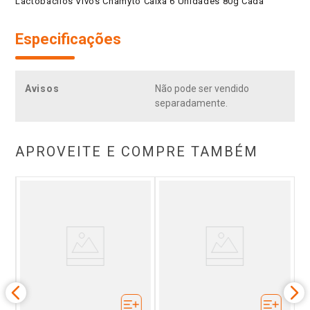
Lactobacilos Vivos Chamyto Caixa 6 Unidades 80g Cada
Especificações
Avisos
Não pode ser vendido
separadamente.
APROVEITE E COMPRE TAMBÉM
o
ixa
De