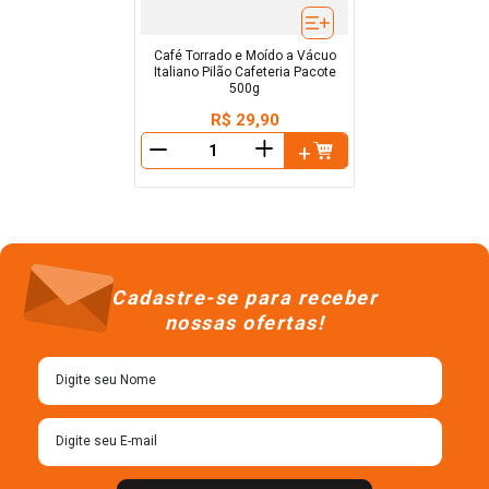
Café Torrado e Moído a Vácuo
Italiano Pilão Cafeteria Pacote
500g
R$
29
,
90
＋
－
Cadastre-se para receber
nossas ofertas!