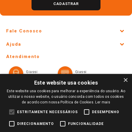
CADASTRAR
Fale Conosco
Site Institucional
Ajuda
Lojas Físicas e Horários
Telefones e horários das lojas físicas
Ofertas
Atendimento
Política de Privacidade e Termos de Uso
Cartão Giassi
Formas de Pagamento
Giassi
Giassi
Televendas
Políticas de entrega
Vendas Online
Ouvidoria
×
Amigo Giassi
Este website usa cookies
Trocas e Devoluções
Notícias
Este website usa cookies para melhorar a experiência do usuário. Ao
Perguntas frequentes
utilizar o nosso website, o usuário concorda com todos os cookies
Redes Sociais
de acordo com nossa Política de Cookies.
Ler mais
Trabalhe Conosco
ESTRITAMENTE NECESSÁRIOS
DESEMPENHO
Identidade Visual
DIRECIONAMENTO
FUNCIONALIDADE