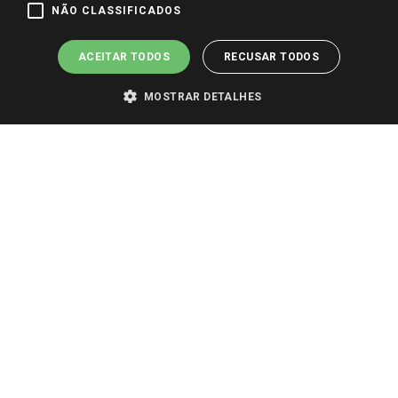
Pagamento e Segurança
NÃO CLASSIFICADOS
ACEITAR TODOS
RECUSAR TODOS
MOSTRAR DETALHES
PARA VER OS PREÇOS DA SUA REGIÃO, FAÇA LOGIN E SELECIONE A LOJA DE
SUA PREFERÊNCIA. SOMENTE APÓS O LOGIN, OS PREÇOS DA SUA REGIÃO OU
LOJA SERÃO CARREGADOS.
TODOS OS PREÇOS E CONDIÇÕES COMERCIAIS DESTE SITE SÃO VÁLIDOS APENAS
PARA COMPRAS REALIZADAS NO GIASSI.COM.BR E NA LOJA SELECIONADA
APÓS O LOGIN, E NÃO NECESSARIAMENTE SE APLICAM ÀS LOJAS FÍSICAS. OS
PREÇOS PARA AS VENDAS ONLINE DIVULGADOS NO SITE PREVALECEM ANTE
OS DEMAIS EVENTUALMENTE ANUNCIADOS EM OUTROS MEIOS DE
COMUNICAÇÃO E SITES DE BUSCAS.
2022 COPYRIGHT - GIASSI SUPERMERCADOS. TODOS OS DIREITOS RESERVADOS.