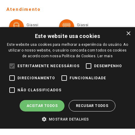
Telefones e horários das lojas físicas
Ofertas
Atendimento
Política de Privacidade e Termos de Uso
Cartão Giassi
Formas de Pagamento
Giassi
Giassi
Televendas
Políticas de entrega
Vendas Online
Ouvidoria
×
Amigo Giassi
Este website usa cookies
Trocas e Devoluções
Notícias
Este website usa cookies para melhorar a experiência do usuário. Ao
Perguntas frequentes
utilizar o nosso website, o usuário concorda com todos os cookies
Redes Sociais
de acordo com nossa Política de Cookies.
Ler mais
Trabalhe Conosco
ESTRITAMENTE NECESSÁRIOS
DESEMPENHO
Identidade Visual
DIRECIONAMENTO
FUNCIONALIDADE
Pagamento e Segurança
NÃO CLASSIFICADOS
ACEITAR TODOS
RECUSAR TODOS
MOSTRAR DETALHES