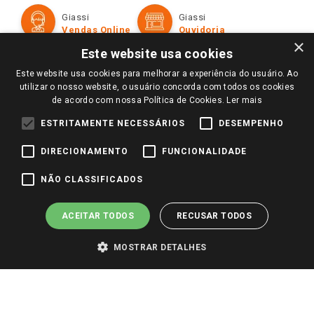
Formas de Pagamento
Giassi
Giassi
Televendas
Políticas de entrega
Vendas Online
Ouvidoria
Amigo Giassi
×
Trocas e Devoluções
Este website usa cookies
Notícias
Este website usa cookies para melhorar a experiência do usuário. Ao
Perguntas frequentes
Redes Sociais
utilizar o nosso website, o usuário concorda com todos os cookies
Trabalhe Conosco
de acordo com nossa Política de Cookies.
Ler mais
Identidade Visual
ESTRITAMENTE NECESSÁRIOS
DESEMPENHO
DIRECIONAMENTO
FUNCIONALIDADE
Pagamento e Segurança
NÃO CLASSIFICADOS
ACEITAR TODOS
RECUSAR TODOS
MOSTRAR DETALHES