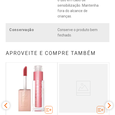
o uso em caso de
sensibilização. Mantenha
fora do alcance de
crianças.
Conservação
Conserve o produto bem
fechado.
APROVEITE E COMPRE TAMBÉM
ne
B