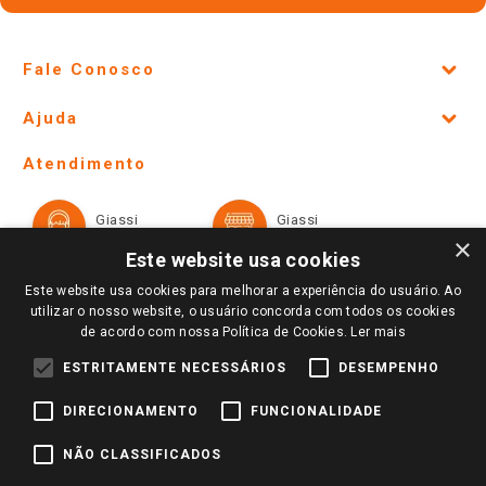
Fale Conosco
Site Institucional
Ajuda
Lojas Físicas e Horários
Telefones e horários das lojas físicas
Ofertas
Atendimento
Política de Privacidade e Termos de Uso
Cartão Giassi
Formas de Pagamento
Giassi
Giassi
Televendas
Políticas de entrega
Vendas Online
Ouvidoria
×
Amigo Giassi
Este website usa cookies
Trocas e Devoluções
Notícias
Este website usa cookies para melhorar a experiência do usuário. Ao
Perguntas frequentes
utilizar o nosso website, o usuário concorda com todos os cookies
Redes Sociais
de acordo com nossa Política de Cookies.
Ler mais
Trabalhe Conosco
ESTRITAMENTE NECESSÁRIOS
DESEMPENHO
Identidade Visual
DIRECIONAMENTO
FUNCIONALIDADE
Pagamento e Segurança
NÃO CLASSIFICADOS