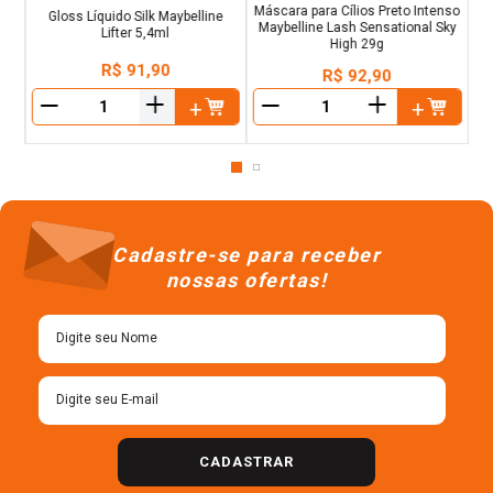
Máscara para Cílios Preto Intenso
Gloss Líquido Silk Maybelline
Maybelline Lash Sensational Sky
Lifter 5,4ml
High 29g
R$
91
,
90
R$
92
,
90
＋
＋
－
－
Cadastre-se para receber
nossas ofertas!
CADASTRAR