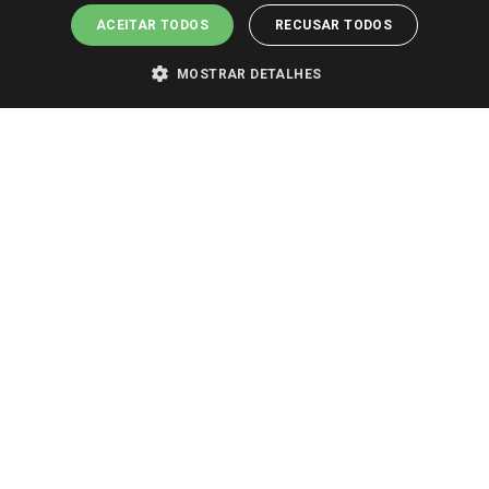
ACEITAR TODOS
RECUSAR TODOS
MOSTRAR DETALHES
PARA VER OS PREÇOS DA SUA REGIÃO, FAÇA LOGIN E SELECIONE A LOJA DE
SUA PREFERÊNCIA. SOMENTE APÓS O LOGIN, OS PREÇOS DA SUA REGIÃO OU
LOJA SERÃO CARREGADOS.
TODOS OS PREÇOS E CONDIÇÕES COMERCIAIS DESTE SITE SÃO VÁLIDOS APENAS
PARA COMPRAS REALIZADAS NO GIASSI.COM.BR E NA LOJA SELECIONADA
APÓS O LOGIN, E NÃO NECESSARIAMENTE SE APLICAM ÀS LOJAS FÍSICAS. OS
PREÇOS PARA AS VENDAS ONLINE DIVULGADOS NO SITE PREVALECEM ANTE
OS DEMAIS EVENTUALMENTE ANUNCIADOS EM OUTROS MEIOS DE
COMUNICAÇÃO E SITES DE BUSCAS.
2022 COPYRIGHT - GIASSI SUPERMERCADOS. TODOS OS DIREITOS RESERVADOS.