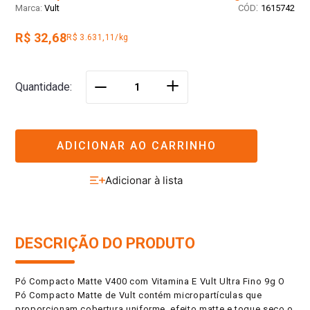
:
Vult
1615742
R$ 32,68
R$ 3.631,11/kg
＋
Quantidade
－
ADICIONAR AO CARRINHO
DESCRIÇÃO DO PRODUTO
Pó Compacto Matte V400 com Vitamina E Vult Ultra Fino 9g O
Pó Compacto Matte de Vult contém micropartículas que
proporcionam cobertura uniforme, efeito matte e toque seco o