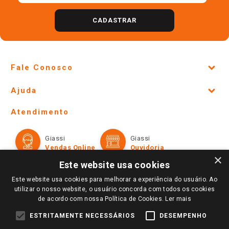
CADASTRAR
Fale Conosco
Site Institucional
Ajuda
Lojas Físicas e Horários
Telefones e horários das lojas físicas
Ofertas
Atendimento
Política de Privacidade e Termos de Uso
Cartão Giassi
Formas de Pagamento
Giassi
Giassi
Televendas
Políticas de entrega
Vendas Online
Ouvidoria
Amigo Giassi
×
Trocas e Devoluções
Este website usa cookies
Notícias
Este website usa cookies para melhorar a experiência do usuário. Ao
Perguntas frequentes
Redes Sociais
utilizar o nosso website, o usuário concorda com todos os cookies
Trabalhe Conosco
de acordo com nossa Política de Cookies.
Ler mais
Identidade Visual
ESTRITAMENTE NECESSÁRIOS
DESEMPENHO