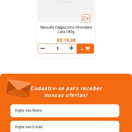
Nescafe Cappuccino Chocolate
Lata 180g
R$
19
,
38
＋
－
Cadastre-se para receber
nossas ofertas!