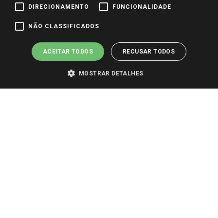
DIRECIONAMENTO
FUNCIONALIDADE
Pagamento e Segurança
NÃO CLASSIFICADOS
ACEITAR TODOS
RECUSAR TODOS
MOSTRAR DETALHES
PARA VER OS PREÇOS DA SUA REGIÃO, FAÇA LOGIN E SELECIONE A LOJA DE
SUA PREFERÊNCIA. SOMENTE APÓS O LOGIN, OS PREÇOS DA SUA REGIÃO OU
LOJA SERÃO CARREGADOS.
TODOS OS PREÇOS E CONDIÇÕES COMERCIAIS DESTE SITE SÃO VÁLIDOS APENAS
PARA COMPRAS REALIZADAS NO GIASSI.COM.BR E NA LOJA SELECIONADA
APÓS O LOGIN, E NÃO NECESSARIAMENTE SE APLICAM ÀS LOJAS FÍSICAS. OS
PREÇOS PARA AS VENDAS ONLINE DIVULGADOS NO SITE PREVALECEM ANTE
OS DEMAIS EVENTUALMENTE ANUNCIADOS EM OUTROS MEIOS DE
COMUNICAÇÃO E SITES DE BUSCAS.