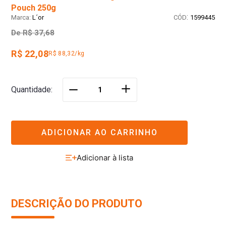
Pouch 250g
:
L´or
1599445
De
R$ 37,68
R$ 22,08
R$ 88,32/kg
＋
Quantidade
－
ADICIONAR AO CARRINHO
DESCRIÇÃO DO PRODUTO