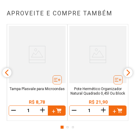
APROVEITE E COMPRE TAMBÉM
ml
Tampa Plasvale para Microondas
Pote Hermético Organizador
Natural Quadrado 0,45l Ou Block
R$
8
,
78
R$
21
,
90
＋
＋
－
－