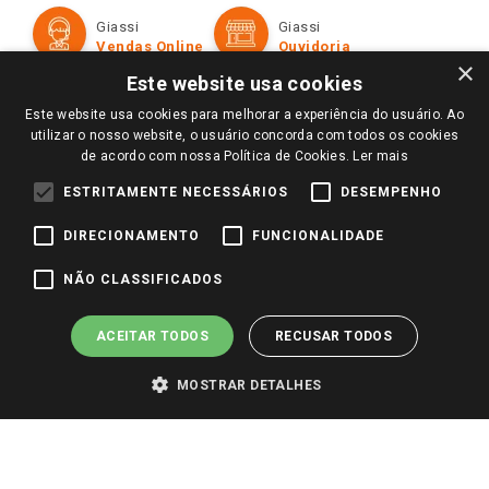
Formas de Pagamento
Giassi
Giassi
Televendas
Políticas de entrega
Vendas Online
Ouvidoria
Amigo Giassi
×
Trocas e Devoluções
Este website usa cookies
Notícias
Este website usa cookies para melhorar a experiência do usuário. Ao
Perguntas frequentes
Redes Sociais
utilizar o nosso website, o usuário concorda com todos os cookies
Trabalhe Conosco
de acordo com nossa Política de Cookies.
Ler mais
Identidade Visual
ESTRITAMENTE NECESSÁRIOS
DESEMPENHO
DIRECIONAMENTO
FUNCIONALIDADE
Pagamento e Segurança
NÃO CLASSIFICADOS
ACEITAR TODOS
RECUSAR TODOS
MOSTRAR DETALHES