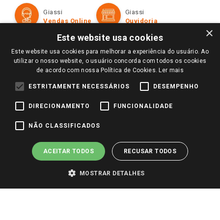
Formas de Pagamento
Giassi
Giassi
Televendas
Políticas de entrega
Vendas Online
Ouvidoria
Amigo Giassi
×
Trocas e Devoluções
Este website usa cookies
Notícias
Este website usa cookies para melhorar a experiência do usuário. Ao
Perguntas frequentes
Redes Sociais
utilizar o nosso website, o usuário concorda com todos os cookies
Trabalhe Conosco
de acordo com nossa Política de Cookies.
Ler mais
Identidade Visual
ESTRITAMENTE NECESSÁRIOS
DESEMPENHO
DIRECIONAMENTO
FUNCIONALIDADE
Pagamento e Segurança
NÃO CLASSIFICADOS
ACEITAR TODOS
RECUSAR TODOS
MOSTRAR DETALHES