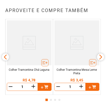
APROVEITE E COMPRE TAMBÉM
ema
C
Colher Tramontina Chá Laguna
Colher Tramontina Mesa Leme
Preta
R$
4
,
78
R$
3
,
45
＋
＋
－
－