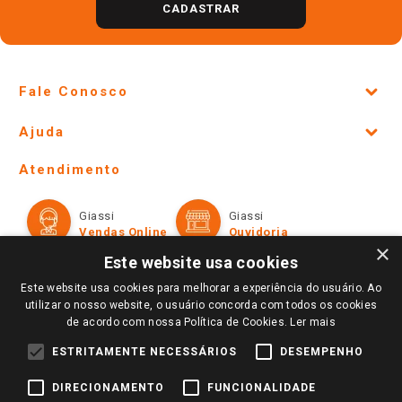
CADASTRAR
Fale Conosco
Site Institucional
Ajuda
Lojas Físicas e Horários
Telefones e horários das lojas físicas
Ofertas
Atendimento
Política de Privacidade e Termos de Uso
Cartão Giassi
Formas de Pagamento
Giassi
Giassi
Televendas
Políticas de entrega
Vendas Online
Ouvidoria
Amigo Giassi
×
Trocas e Devoluções
Este website usa cookies
Notícias
Este website usa cookies para melhorar a experiência do usuário. Ao
Perguntas frequentes
Redes Sociais
utilizar o nosso website, o usuário concorda com todos os cookies
Trabalhe Conosco
de acordo com nossa Política de Cookies.
Ler mais
Identidade Visual
ESTRITAMENTE NECESSÁRIOS
DESEMPENHO
DIRECIONAMENTO
FUNCIONALIDADE