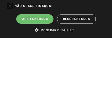
Pagamento e Segurança
NÃO CLASSIFICADOS
ACEITAR TODOS
RECUSAR TODOS
MOSTRAR DETALHES
PARA VER OS PREÇOS DA SUA REGIÃO, FAÇA LOGIN E SELECIONE A LOJA DE
SUA PREFERÊNCIA. SOMENTE APÓS O LOGIN, OS PREÇOS DA SUA REGIÃO OU
LOJA SERÃO CARREGADOS.
TODOS OS PREÇOS E CONDIÇÕES COMERCIAIS DESTE SITE SÃO VÁLIDOS APENAS
PARA COMPRAS REALIZADAS NO GIASSI.COM.BR E NA LOJA SELECIONADA
APÓS O LOGIN, E NÃO NECESSARIAMENTE SE APLICAM ÀS LOJAS FÍSICAS. OS
PREÇOS PARA AS VENDAS ONLINE DIVULGADOS NO SITE PREVALECEM ANTE
OS DEMAIS EVENTUALMENTE ANUNCIADOS EM OUTROS MEIOS DE
COMUNICAÇÃO E SITES DE BUSCAS.
2022 COPYRIGHT - GIASSI SUPERMERCADOS. TODOS OS DIREITOS RESERVADOS.