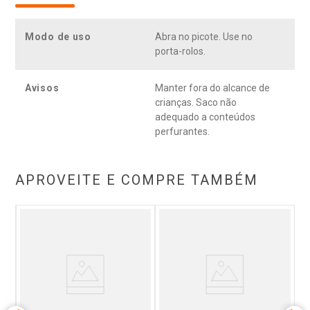
para uso no porta-rolo.
Modo de uso
Abra no picote. Use no
porta-rolos.
Avisos
Manter fora do alcance de
crianças. Saco não
adequado a conteúdos
perfurantes.
APROVEITE E COMPRE TAMBÉM
L