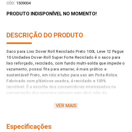
:
1509004
PRODUTO INDISPONÍVEL NO MOMENTO!
DESCRIÇÃO DO PRODUTO
Saco para Lixo Dover Roll Reciclado Preto 100L Leve 12 Pague
10 Unidades Dover-Roll Super Forte Reciclado é o saco para
lixo reforçado, reciclado, com fundo multi-solda que impede o
vazamento, possui fita para amarrar, é mais prático e
sustentável! Preto, em rolo e tubo para uso em Porta-Rolos.
Fabricado com plásticos usados, é reciclado e 100%
reciclável. É a escolha dos consumidores interessados na
conservação dos recursos naturais sem abrir mão da
qualidade. O melhor e mais sustentável saco para lixo do
Brasil! Reciclar é a melhor opção pela sustentabilidade! Edição
VER MAIS
promocional com + 20% sacos grátis. Fundo multi-solda, não
vaza, produto alinhado à sustentabilidade e à Economia
Circular, produzido com plásticos reciclados e 100% reciclável,
Especificações
abre fácil, destaque na abertura, com fita para amarrar, ideal