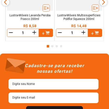
Lustra-Móveis Lavanda Peroba
Lustra-Móveis Multissuperfícies
Frasco 200ml
Poliflor Squeeze 200ml
R$
8
,
58
R$
14
,
48
＋
＋
－
－
Cadastre-se para receber
nossas ofertas!