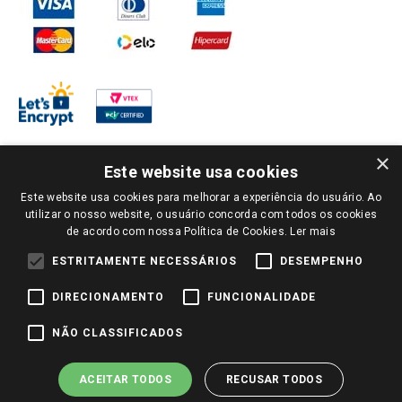
×
Este website usa cookies
Este website usa cookies para melhorar a experiência do usuário. Ao
PARA VER OS PREÇOS DA SUA REGIÃO, FAÇA LOGIN E SELECIONE A LOJA DE
utilizar o nosso website, o usuário concorda com todos os cookies
SUA PREFERÊNCIA. SOMENTE APÓS O LOGIN, OS PREÇOS DA SUA REGIÃO OU
de acordo com nossa Política de Cookies.
Ler mais
LOJA SERÃO CARREGADOS.
TODOS OS PREÇOS E CONDIÇÕES COMERCIAIS DESTE SITE SÃO VÁLIDOS APENAS
ESTRITAMENTE NECESSÁRIOS
DESEMPENHO
PARA COMPRAS REALIZADAS NO GIASSI.COM.BR E NA LOJA SELECIONADA
APÓS O LOGIN, E NÃO NECESSARIAMENTE SE APLICAM ÀS LOJAS FÍSICAS. OS
DIRECIONAMENTO
FUNCIONALIDADE
PREÇOS PARA AS VENDAS ONLINE DIVULGADOS NO SITE PREVALECEM ANTE
OS DEMAIS EVENTUALMENTE ANUNCIADOS EM OUTROS MEIOS DE
COMUNICAÇÃO E SITES DE BUSCAS.
NÃO CLASSIFICADOS
2022 COPYRIGHT - GIASSI SUPERMERCADOS. TODOS OS DIREITOS RESERVADOS.
ACEITAR TODOS
RECUSAR TODOS