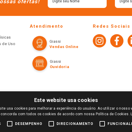
ossas ofertas!
Atendimento
Redes Sociais
ísicas
Giassi
os de Uso
Vendas Online
Giassi
Ouvidoria
Este website usa cookies
ite usa cookies para melhorar a experiência do usuário. Ao utilizar o nosso 
LOGIN E SELECIONE A LOJA DE SUA PREFERÊNCIA. SOMENTE APÓS O LOGIN, OS PREÇOS
 concorda com todos os cookies de acordo com nossa Política de Cookies.
TE SÃO VÁLIDOS APENAS PARA COMPRAS REALIZADAS NO GIASSI.COM.BR E NA LOJA SE
NDAS ONLINE DIVULGADOS NO SITE PREVALECEM ANTE OS DEMAIS EVENTUALMENTE AN
S
DESEMPENHO
DIRECIONAMENTO
FUNCIONAL
DE BUSCAS.
2022 COPYRIGHT - GIASSI SUPERMERCADOS. TODOS OS DIREITOS RESERVADOS.