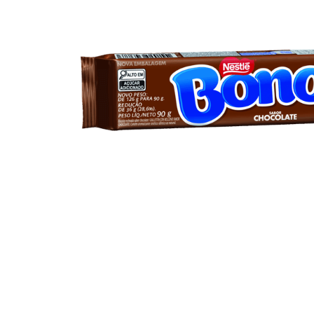
10
º
iogurte