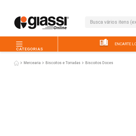
Busca vários itens (ex.: 
TERMOS MAIS BUSC
1
º
leite
ENCARTE LO
CATEGORIAS
2
º
café
Mercearia
Biscoitos e Torradas
Biscoitos Doces
3
º
queijo
4
º
papel higiênico
5
º
chocolate
6
º
arroz
7
º
macarrão
8
º
ovo
9
º
pão