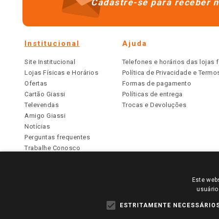
Cadastre-se para receber n
Institucional
Ajuda
Site Institucional
Telefones e horários das lojas f
Lojas Físicas e Horários
Política de Privacidade e Term
Ofertas
Formas de pagamento
Cartão Giassi
Políticas de entrega
Televendas
Trocas e Devoluções
Amigo Giassi
Notícias
Perguntas frequentes
Trabalhe Conosco
Identidade Visual
Este webs
PARA VER OS PREÇOS DA SUA REGIÃO, FAÇA 
usuário
TODOS OS PREÇOS E CONDIÇÕES COMERCIAIS DESTE SI
APLICAM ÀS LOJAS FÍSICAS. OS PREÇOS PARA AS VE
ESTRITAMENTE NECESSÁRIO