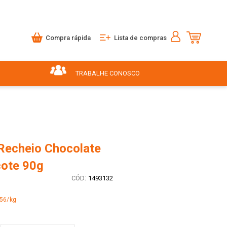
Compra rápida
Lista de compras
TRABALHE CONOSCO
 Recheio Chocolate
ote 90g
:
1493132
,56/kg