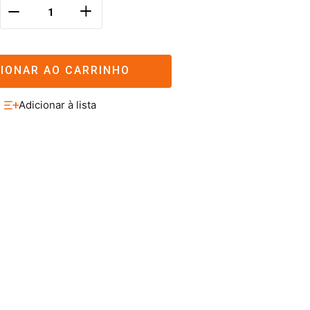
＋
－
CIONAR AO CARRINHO