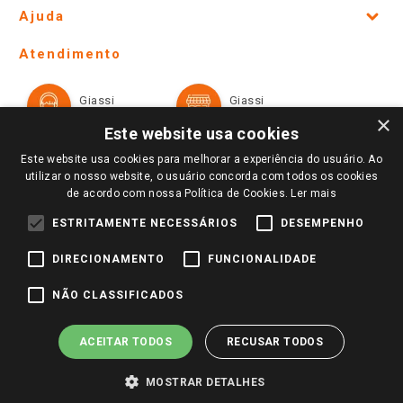
Site Institucional
Ajuda
Lojas Físicas e Horários
Telefones e horários das lojas físicas
Ofertas
Atendimento
Política de Privacidade e Termos de Uso
Cartão Giassi
Formas de Pagamento
Giassi
Giassi
Televendas
Políticas de entrega
Vendas Online
Ouvidoria
×
Amigo Giassi
Este website usa cookies
Trocas e Devoluções
Notícias
Este website usa cookies para melhorar a experiência do usuário. Ao
Perguntas frequentes
utilizar o nosso website, o usuário concorda com todos os cookies
Redes Sociais
de acordo com nossa Política de Cookies.
Ler mais
Trabalhe Conosco
ESTRITAMENTE NECESSÁRIOS
DESEMPENHO
Identidade Visual
DIRECIONAMENTO
FUNCIONALIDADE
Pagamento e Segurança
NÃO CLASSIFICADOS
ACEITAR TODOS
RECUSAR TODOS
MOSTRAR DETALHES