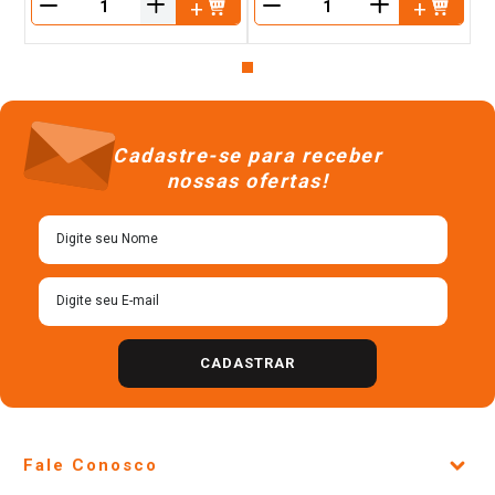
＋
＋
－
－
Cadastre-se para receber
nossas ofertas!
CADASTRAR
Fale Conosco