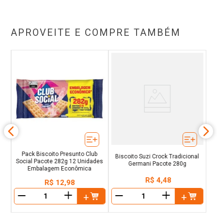
APROVEITE E COMPRE TAMBÉM
ur
g 6
Pack Biscoito Presunto Club
Biscoito Suzi Crock Tradicional
Social Pacote 282g 12 Unidades
Germani Pacote 280g
Embalagem Econômica
R$
4
,
48
R$
12
,
98
＋
＋
－
－